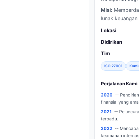
Misi:
Memberdaya
lunak keuangan 
Lokasi
Didirikan
Tim
ISO 27001
Komi
Perjalanan Kami
2020
-- Pendiria
finansial yang ama
2021
-- Peluncur
terpadu.
2022
-- Mencapai
keamanan internas