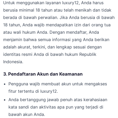
Untuk menggunakan layanan luxury12, Anda harus
berusia minimal 18 tahun atau telah menikah dan tidak
berada di bawah perwalian. Jika Anda berusia di bawah
18 tahun, Anda wajib mendapatkan izin dari orang tua
atau wali hukum Anda. Dengan mendaftar, Anda
menjamin bahwa semua informasi yang Anda berikan
adalah akurat, terkini, dan lengkap sesuai dengan
identitas resmi Anda di bawah hukum Republik
Indonesia.
3. Pendaftaran Akun dan Keamanan
Pengguna wajib membuat akun untuk mengakses
fitur tertentu di luxury12.
Anda bertanggung jawab penuh atas kerahasiaan
kata sandi dan aktivitas apa pun yang terjadi di
bawah akun Anda.