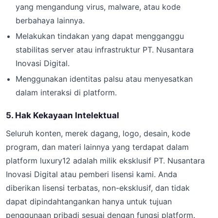
yang mengandung virus, malware, atau kode
berbahaya lainnya.
Melakukan tindakan yang dapat mengganggu
stabilitas server atau infrastruktur PT. Nusantara
Inovasi Digital.
Menggunakan identitas palsu atau menyesatkan
dalam interaksi di platform.
5. Hak Kekayaan Intelektual
Seluruh konten, merek dagang, logo, desain, kode
program, dan materi lainnya yang terdapat dalam
platform luxury12 adalah milik eksklusif PT. Nusantara
Inovasi Digital atau pemberi lisensi kami. Anda
diberikan lisensi terbatas, non-eksklusif, dan tidak
dapat dipindahtangankan hanya untuk tujuan
penggunaan pribadi sesuai dengan fungsi platform.