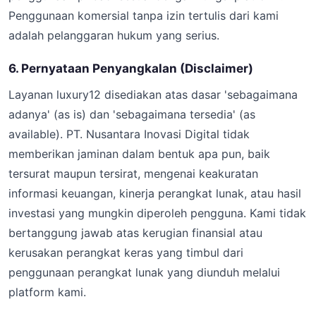
Penggunaan komersial tanpa izin tertulis dari kami
adalah pelanggaran hukum yang serius.
6. Pernyataan Penyangkalan (Disclaimer)
Layanan luxury12 disediakan atas dasar 'sebagaimana
adanya' (as is) dan 'sebagaimana tersedia' (as
available). PT. Nusantara Inovasi Digital tidak
memberikan jaminan dalam bentuk apa pun, baik
tersurat maupun tersirat, mengenai keakuratan
informasi keuangan, kinerja perangkat lunak, atau hasil
investasi yang mungkin diperoleh pengguna. Kami tidak
bertanggung jawab atas kerugian finansial atau
kerusakan perangkat keras yang timbul dari
penggunaan perangkat lunak yang diunduh melalui
platform kami.