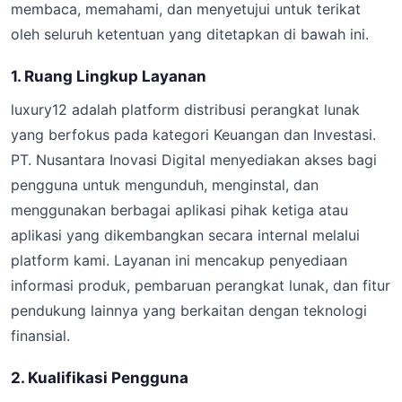
membaca, memahami, dan menyetujui untuk terikat
oleh seluruh ketentuan yang ditetapkan di bawah ini.
1. Ruang Lingkup Layanan
luxury12 adalah platform distribusi perangkat lunak
yang berfokus pada kategori Keuangan dan Investasi.
PT. Nusantara Inovasi Digital menyediakan akses bagi
pengguna untuk mengunduh, menginstal, dan
menggunakan berbagai aplikasi pihak ketiga atau
aplikasi yang dikembangkan secara internal melalui
platform kami. Layanan ini mencakup penyediaan
informasi produk, pembaruan perangkat lunak, dan fitur
pendukung lainnya yang berkaitan dengan teknologi
finansial.
2. Kualifikasi Pengguna