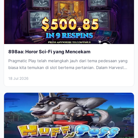
898aa: Horor Sci-Fi yang Mencekam
Pragmatic Play telah melangkah jauh dari tema pedesaan yang
biasa kita temukan di slot bertema pertanian. Dalam Harvest
Moon Grave...
18 Jul 2026