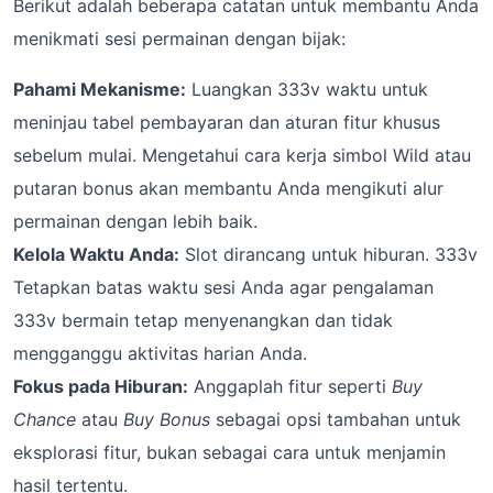
Berikut adalah beberapa catatan untuk membantu Anda
menikmati sesi permainan dengan bijak:
Pahami Mekanisme:
Luangkan 333v waktu untuk
meninjau tabel pembayaran dan aturan fitur khusus
sebelum mulai. Mengetahui cara kerja simbol Wild atau
putaran bonus akan membantu Anda mengikuti alur
permainan dengan lebih baik.
Kelola Waktu Anda:
Slot dirancang untuk hiburan. 333v
Tetapkan batas waktu sesi Anda agar pengalaman
333v bermain tetap menyenangkan dan tidak
mengganggu aktivitas harian Anda.
Fokus pada Hiburan:
Anggaplah fitur seperti
Buy
Chance
atau
Buy Bonus
sebagai opsi tambahan untuk
eksplorasi fitur, bukan sebagai cara untuk menjamin
hasil tertentu.