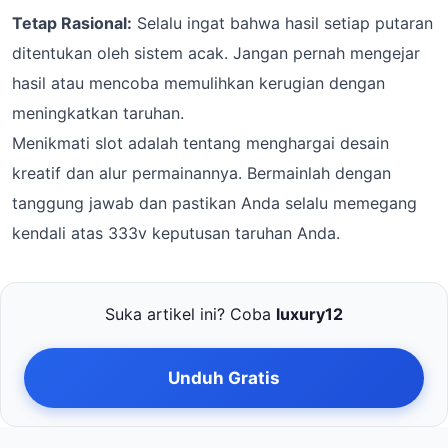
Tetap Rasional:
Selalu ingat bahwa hasil setiap putaran
ditentukan oleh sistem acak. Jangan pernah mengejar
hasil atau mencoba memulihkan kerugian dengan
meningkatkan taruhan.
Menikmati slot adalah tentang menghargai desain
kreatif dan alur permainannya. Bermainlah dengan
tanggung jawab dan pastikan Anda selalu memegang
kendali atas 333v keputusan taruhan Anda.
Suka artikel ini? Coba
luxury12
Unduh Gratis