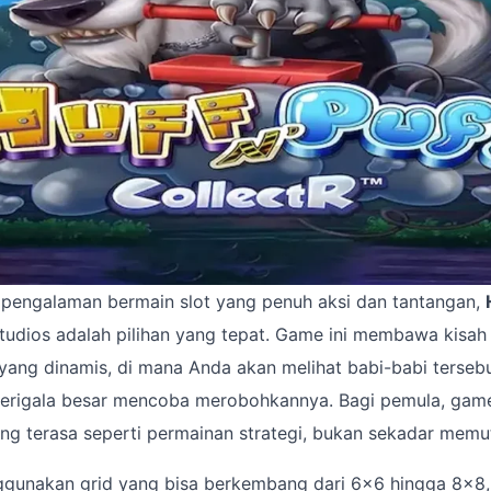
 pengalaman bermain slot yang penuh aksi dan tantangan,
tudios adalah pilihan yang tepat. Game ini membawa kisah 
t yang dinamis, di mana Anda akan melihat babi-babi ters
erigala besar mencoba merobohkannya. Bagi pemula, gam
ng terasa seperti permainan strategi, bukan sekadar memu
ggunakan grid yang bisa berkembang dari 6×6 hingga 8×8