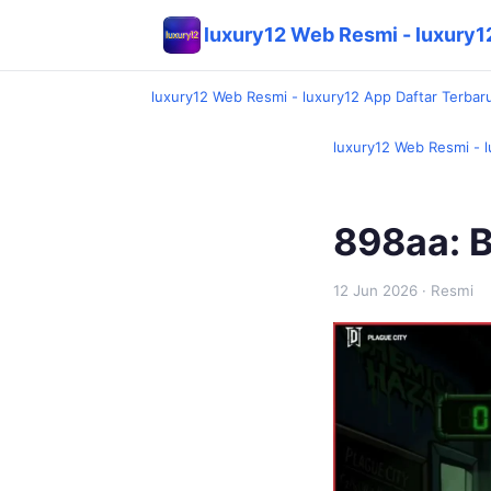
luxury12 Web Resmi - luxury1
luxury12 Web Resmi - luxury12 App Daftar Terbar
luxury12 Web Resmi - l
898aa: 
12 Jun 2026
· Resmi