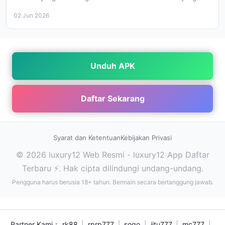
kental. Sebagai bagian dari...
02 Jun 2026
Unduh APK
Daftar Sekarang
Syarat dan Ketentuan
Kebijakan Privasi
© 2026 luxury12 Web Resmi - luxury12 App Daftar
Terbaru ⚡. Hak cipta dilindungi undang-undang.
Pengguna harus berusia 18+ tahun. Bermain secara bertanggung jawab.
Partner Kami：
rk88
|
rprp777
|
sogo
|
jitu777
|
mc777
|