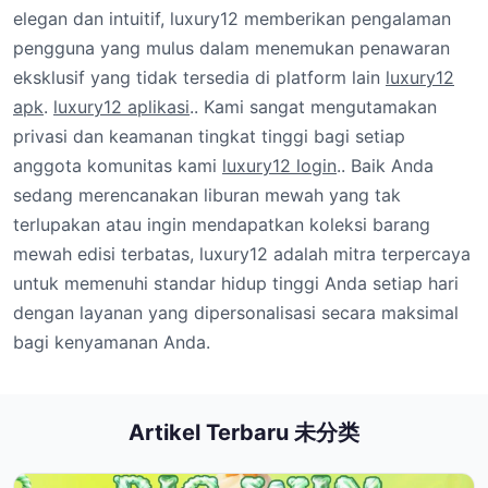
elegan dan intuitif, luxury12 memberikan pengalaman
pengguna yang mulus dalam menemukan penawaran
eksklusif yang tidak tersedia di platform lain
luxury12
apk
.
luxury12 aplikasi
.. Kami sangat mengutamakan
privasi dan keamanan tingkat tinggi bagi setiap
anggota komunitas kami
luxury12 login
.. Baik Anda
sedang merencanakan liburan mewah yang tak
terlupakan atau ingin mendapatkan koleksi barang
mewah edisi terbatas, luxury12 adalah mitra terpercaya
untuk memenuhi standar hidup tinggi Anda setiap hari
dengan layanan yang dipersonalisasi secara maksimal
bagi kenyamanan Anda.
Artikel Terbaru 未分类