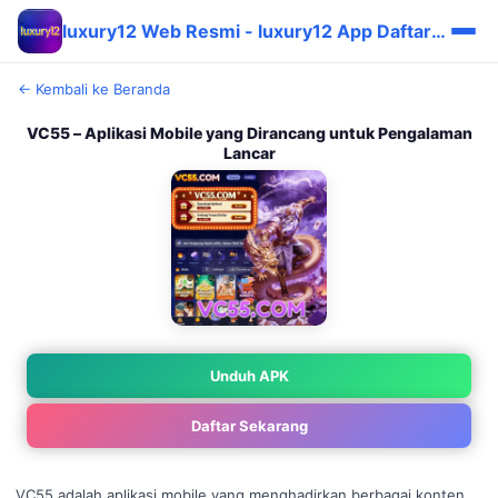
luxury12 Web Resmi - luxury12 App Daftar Terbaru ⚡
← Kembali ke Beranda
VC55 – Aplikasi Mobile yang Dirancang untuk Pengalaman
Lancar
Unduh APK
Daftar Sekarang
VC55 adalah aplikasi mobile yang menghadirkan berbagai konten